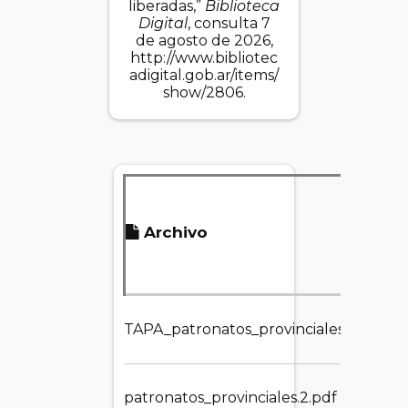
liberadas,”
Biblioteca
Digital
, consulta 7
de agosto de 2026,
http://www.bibliotec
adigital.gob.ar/items/
show/2806
.
Ta
Archivo
ar
TAPA_patronatos_provinciales.2.jpg
795
patronatos_provinciales.2.pdf
8.