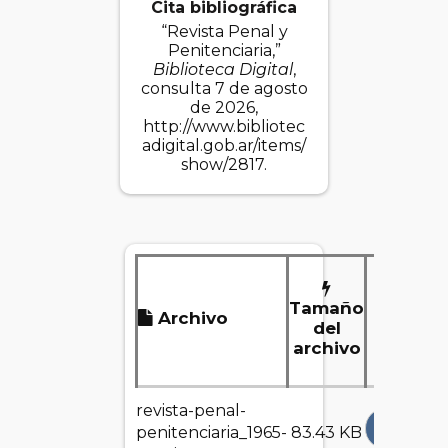
Cita bibliográfica
“Revista Penal y
Penitenciaria,”
Biblioteca Digital
,
consulta 7 de agosto
de 2026,
http://www.bibliotec
adigital.gob.ar/items/
show/2817
.
Tamaño
Archivo
Desc
del
archivo
revista-penal-
DESCA
penitenciaria_1965-
83.43 KB