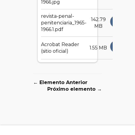
1966.jpg
revista-penal-
142.79
DESCA
penitenciaria_1965-
MB
1966.1.pdf
Acrobat Reader
DESCA
1.55 MB
(sitio oficial)
← Elemento Anterior
Próximo elemento →