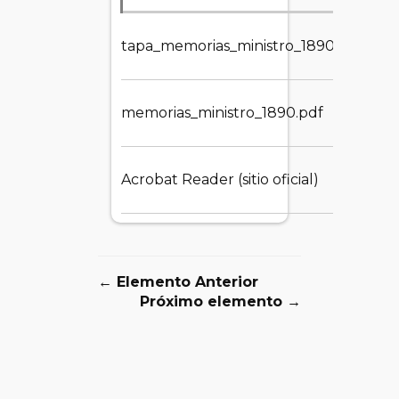
tapa_memorias_ministro_1890.jpg
87.7
memorias_ministro_1890.pdf
89.9
Acrobat Reader (sitio oficial)
1.5
← Elemento Anterior
Próximo elemento →