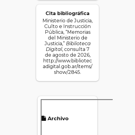
Cita bibliográfica
Ministerio de Justicia,
Culto e Instrucción
Pública, “Memorias
del Ministerio de
Justicia,”
Biblioteca
Digital
, consulta 7
de agosto de 2026,
http://www.bibliotec
adigital.gob.ar/items/
show/2845
.
Tam
Archivo
d
arc