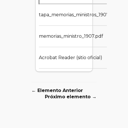
37
tapa_memorias_ministros_1907.jpg
memorias_ministro_1907.pdf
90.
Acrobat Reader (sitio oficial)
1.5
← Elemento Anterior
Próximo elemento →