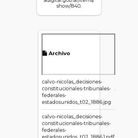
adigital.gob.ar/items/
show/840
.
Tamañ
Archivo
del
archivo
calvo-nicolas_decisiones-
constitucionales-tribunales-
177.07 K
federales-
estadosunidos_t02_1886.jpg
calvo-nicolas_decisiones-
constitucionales-tribunales-
106.70
federales-
MB
estadosunidos_t02_1886.1.pdf