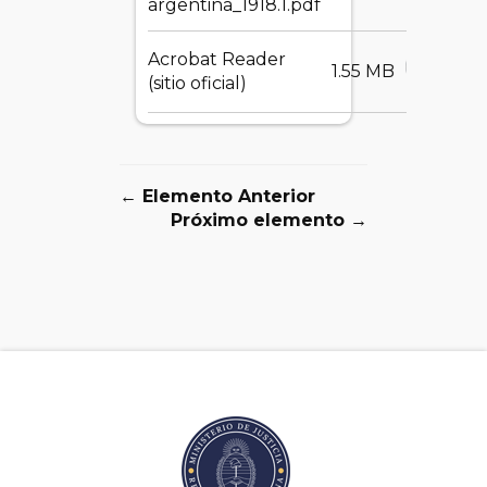
argentina_1918.1.pdf
Acrobat Reader
DESCA
1.55 MB
(sitio oficial)
← Elemento Anterior
Próximo elemento →