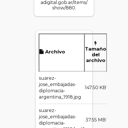
adigital.gob.ar/items/
show/880
.
Tamaño
Archivo
Des
del
archivo
suarez-
jose_embajadas-
DESCA
147.50 KB
diplomacia-
argentina_1918.jpg
suarez-
jose_embajadas-
DESCA
37.55 MB
diplomacia-