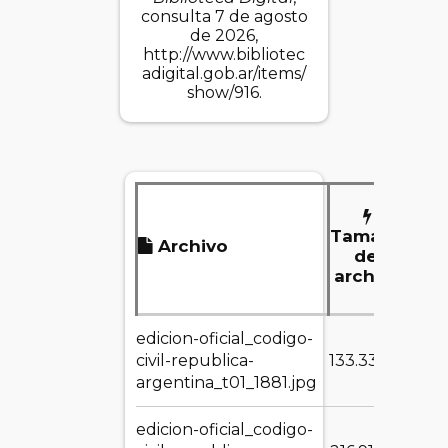
consulta 7 de agosto
de 2026,
http://www.bibliotec
adigital.gob.ar/items/
show/916
.
Tamaño
Archivo
D
del
archivo
edicion-oficial_codigo-
DE
civil-republica-
133.33 KB
argentina_t01_1881.jpg
edicion-oficial_codigo-
DE