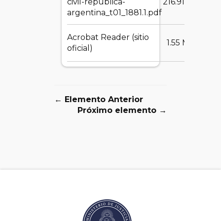
civil-republica-
216.91 MB
argentina_t01_1881.1.pdf
Acrobat Reader (sitio
DE
1.55 MB
oficial)
← Elemento Anterior
Próximo elemento →