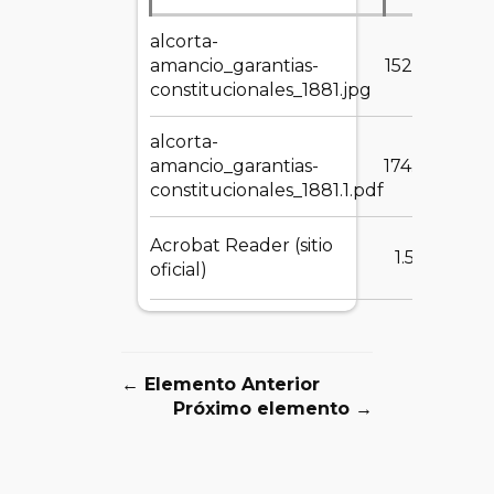
alcorta-
D
amancio_garantias-
152.03 KB
constitucionales_1881.jpg
alcorta-
D
amancio_garantias-
174.63 MB
constitucionales_1881.1.pdf
Acrobat Reader (sitio
D
1.55 MB
oficial)
← Elemento Anterior
Próximo elemento →