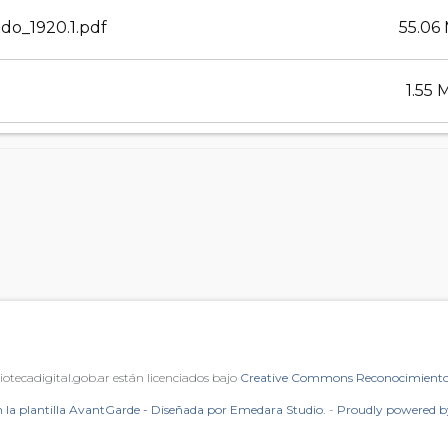
ado_1920.1.pdf
55.06
1.55 
iotecadigital.gob.ar están licenciados bajo
Creative Commons Reconocimiento 
 la plantilla AvantGarde - Diseñada por Emedara Studio.
-
Proudly powered 