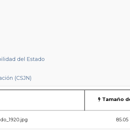
ilidad del Estado
ación (CSJN)
Tamaño de
ado_1920.jpg
85.05