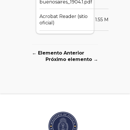
buenosaires_1904.1.pdf
Acrobat Reader (sitio
DES
1.55 MB
oficial)
← Elemento Anterior
Próximo elemento →