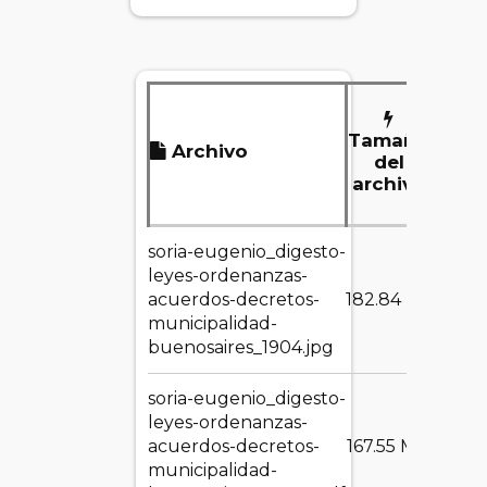
Tamaño
Archivo
D
del
archivo
soria-eugenio_digesto-
leyes-ordenanzas-
DES
acuerdos-decretos-
182.84 KB
municipalidad-
buenosaires_1904.jpg
soria-eugenio_digesto-
leyes-ordenanzas-
DES
acuerdos-decretos-
167.55 MB
municipalidad-