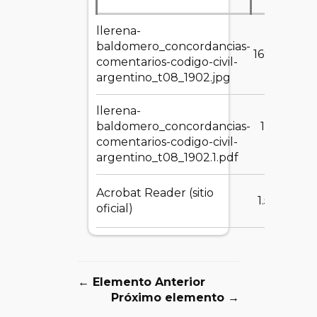
llerena-
baldomero_concordancias-
169.19 KB
comentarios-codigo-civil-
argentino_t08_1902.jpg
llerena-
baldomero_concordancias-
189.83
comentarios-codigo-civil-
MB
argentino_t08_1902.1.pdf
Acrobat Reader (sitio
1.55 MB
oficial)
← Elemento Anterior
Próximo elemento →