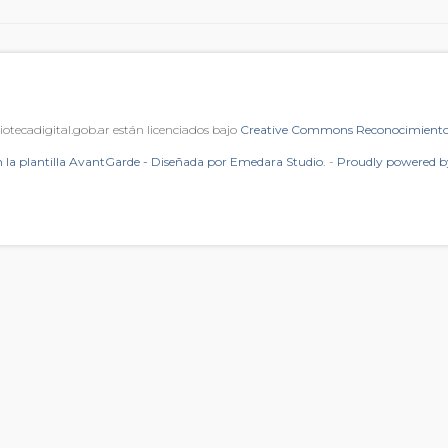
iotecadigital.gob.ar están licenciados bajo
Creative Commons Reconocimiento 
 la plantilla AvantGarde - Diseñada por Emedara Studio.
-
Proudly powered 