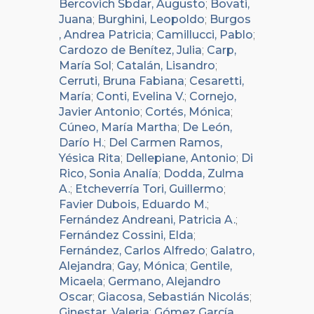
Bercovich Sbdar, Augusto
;
Bovati,
Juana
;
Burghini, Leopoldo
;
Burgos
, Andrea Patricia
;
Camillucci, Pablo
;
Cardozo de Benítez, Julia
;
Carp,
María Sol
;
Catalán, Lisandro
;
Cerruti, Bruna Fabiana
;
Cesaretti,
María
;
Conti, Evelina V.
;
Cornejo,
Javier Antonio
;
Cortés, Mónica
;
Cúneo, María Martha
;
De León,
Darío H.
;
Del Carmen Ramos,
Yésica Rita
;
Dellepiane, Antonio
;
Di
Rico, Sonia Analía
;
Dodda, Zulma
A.
;
Etcheverría Tori, Guillermo
;
Favier Dubois, Eduardo M.
;
Fernández Andreani, Patricia A.
;
Fernández Cossini, Elda
;
Fernández, Carlos Alfredo
;
Galatro,
Alejandra
;
Gay, Mónica
;
Gentile,
Micaela
;
Germano, Alejandro
Oscar
;
Giacosa, Sebastián Nicolás
;
Ginestar, Valeria
;
Gómez García,