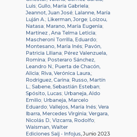
Luis
;
Gullo, María Gabriela
;
Jeannot, Juan José
;
Lalanne, María
Luján A.
;
Likerman, Jorge
;
Loizou,
Natasa
;
Marano, María Eugenia
;
Martínez , Ana Telma Leticia
;
Mascheroni Torrilla, Eduardo
;
Montesano, María Inés
;
Pavón,
Patricia Liliana
;
Pérez Valenzuela,
Romina
;
Posteraro Sánchez,
Leandro N.
;
Puerta de Chacón,
Alicia
;
Riva, Verónica Laura,
;
Rodríguez, Carina
;
Russo, Martín
L.
;
Sabene, Sebastián Esteban
;
Spósito, Lucas
;
Urbaneja, Aldo
Emilio
;
Urbaneja, Marcelo
Eduardo
;
Vallejos, María Inés
;
Vera
Ibarra, Mercedes Virginia
;
Vergara,
Nicolás D.
;
Vizcarra, Rodolfo
;
Waisman, Walter
Ediciones Saij - Infojus
, Junio 2023