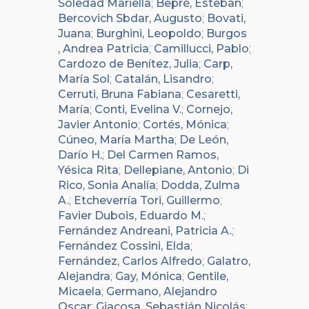
Soledad Mariella
;
Bepré, Esteban
;
Bercovich Sbdar, Augusto
;
Bovati,
Juana
;
Burghini, Leopoldo
;
Burgos
, Andrea Patricia
;
Camillucci, Pablo
;
Cardozo de Benítez, Julia
;
Carp,
María Sol
;
Catalán, Lisandro
;
Cerruti, Bruna Fabiana
;
Cesaretti,
María
;
Conti, Evelina V.
;
Cornejo,
Javier Antonio
;
Cortés, Mónica
;
Cúneo, María Martha
;
De León,
Darío H.
;
Del Carmen Ramos,
Yésica Rita
;
Dellepiane, Antonio
;
Di
Rico, Sonia Analía
;
Dodda, Zulma
A.
;
Etcheverría Tori, Guillermo
;
Favier Dubois, Eduardo M.
;
Fernández Andreani, Patricia A.
;
Fernández Cossini, Elda
;
Fernández, Carlos Alfredo
;
Galatro,
Alejandra
;
Gay, Mónica
;
Gentile,
Micaela
;
Germano, Alejandro
Oscar
;
Giacosa, Sebastián Nicolás
;