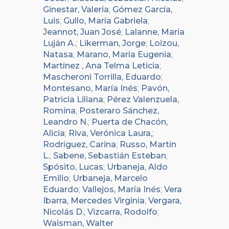
Ginestar, Valeria
;
Gómez García,
Luis
;
Gullo, María Gabriela
;
Jeannot, Juan José
;
Lalanne, María
Luján A.
;
Likerman, Jorge
;
Loizou,
Natasa
;
Marano, María Eugenia
;
Martínez , Ana Telma Leticia
;
Mascheroni Torrilla, Eduardo
;
Montesano, María Inés
;
Pavón,
Patricia Liliana
;
Pérez Valenzuela,
Romina
;
Posteraro Sánchez,
Leandro N.
;
Puerta de Chacón,
Alicia
;
Riva, Verónica Laura,
;
Rodríguez, Carina
;
Russo, Martín
L.
;
Sabene, Sebastián Esteban
;
Spósito, Lucas
;
Urbaneja, Aldo
Emilio
;
Urbaneja, Marcelo
Eduardo
;
Vallejos, María Inés
;
Vera
Ibarra, Mercedes Virginia
;
Vergara,
Nicolás D.
;
Vizcarra, Rodolfo
;
Waisman, Walter