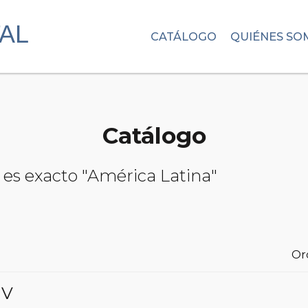
CATÁLOGO
QUIÉNES SO
Catálogo
 es exacto "América Latina"
Or
XIV