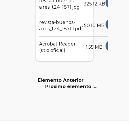
revista-buenos-
DESCA
325.12 KB
aires_t24_1871.jpg
revista-buenos-
DESCA
50.10 MB
aires_t24_1871.1.pdf
Acrobat Reader
DESCA
1.55 MB
(sitio oficial)
← Elemento Anterior
Próximo elemento →