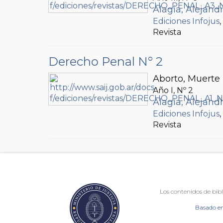
Alagia, Alejand
Ediciones Infojus
Revista
Derecho Penal N° 2
Aborto, Muerte 
Año I, Nº
2
Alagia, Alejand
Ediciones Infojus
Revista
Los contenidos de bibl
Basado en