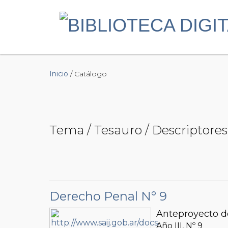
Inicio
/ Catálogo
Tema / Tesauro / Descriptores 
Derecho Penal N° 9
Anteproyecto de
Año III, Nº
9