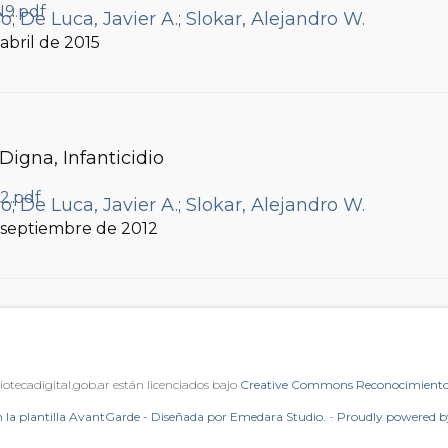
ro
;
De Luca, Javier A.
;
Slokar, Alejandro W.
, abril de 2015
Digna, Infanticidio
ro
;
De Luca, Javier A.
;
Slokar, Alejandro W.
, septiembre de 2012
iotecadigital.gob.ar están licenciados bajo
Creative Commons Reconocimiento 
 la plantilla AvantGarde - Diseñada por Emedara Studio.
-
Proudly powered 