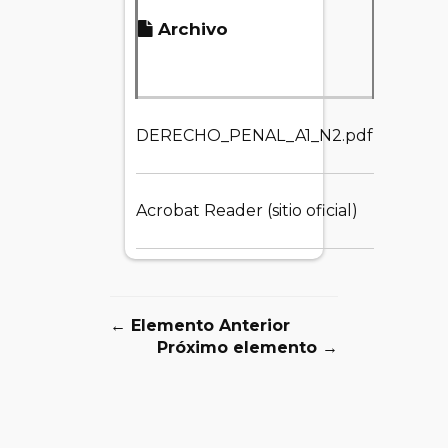
Tamañ
Archivo
del
archivo
DERECHO_PENAL_A1_N2.pdf
3.31 MB
Acrobat Reader (sitio oficial)
1.55 MB
← Elemento Anterior
Próximo elemento →