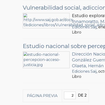
Vulnerabilidad social, adiccion
Estudio explorat
Innamoratto, M.
Ediciones Saij
, en
Libro
Estudio nacional sobre percepc
Dirección Nacio
González Guerra
Olaeta, Hernán
Ediciones Saij
, oc
Libro
DE 2
PÁGINA PREVIA