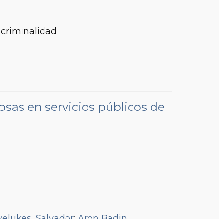
y criminalidad
osas en servicios públicos de
velukes, Salvador
;
Aron Badin,