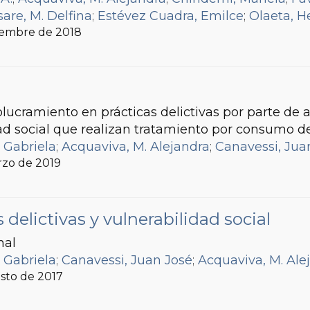
are, M. Delfina
;
Estévez Cuadra, Emilce
;
Olaeta, H
ciembre de 2018
volucramiento en prácticas delictivas por parte de
ad social que realizan tratamiento por consumo de
 Gabriela
;
Acquaviva, M. Alejandra
;
Canavessi, Jua
rzo de 2019
delictivas y vulnerabilidad social
nal
 Gabriela
;
Canavessi, Juan José
;
Acquaviva, M. Ale
osto de 2017