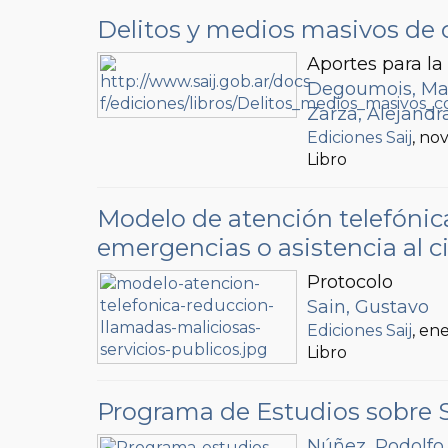
Delitos y medios masivos de
Aportes para la 
Degoumois, Mar
Zarza, Alejandr
Ediciones Saij
, no
Libro
Modelo de atención telefónica
emergencias o asistencia al 
Protocolo
Sain, Gustavo
Ediciones Saij
, en
Libro
Programa de Estudios sobre S
Núñez, Rodolfo 