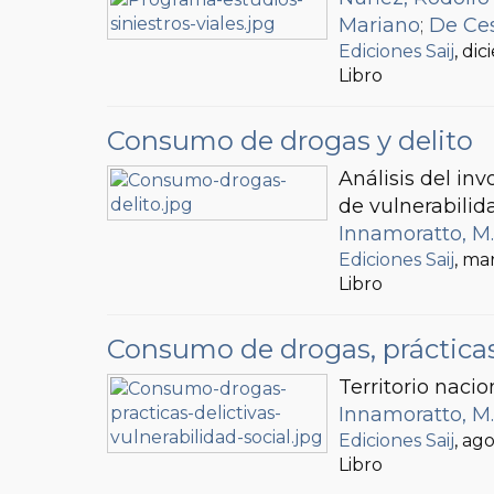
Mariano
;
De Ces
Ediciones Saij
, di
Libro
Consumo de drogas y delito
Análisis del in
de vulnerabilid
Innamoratto, M.
Ediciones Saij
, ma
Libro
Consumo de drogas, prácticas 
Territorio nacio
Innamoratto, M.
Ediciones Saij
, ag
Libro