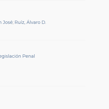
n José
;
Ruíz, Álvaro D.
Legislación Penal