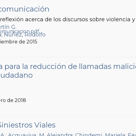
 comunicación
reflexión acerca de los discursos sobre violencia 
tín G.
a
;
Nuñez, Rodolfo
viembre de 2015
 para la reducción de llamadas malici
ciudadano
ero de 2018
iniestros Viales
A.
;
Acquaviva, M. Alejandra
;
Chindemi, Mariela
;
Fa