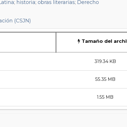
Latina
;
historia
;
obras literarias
;
Derecho
ación (CSJN)
Tamaño del arch
319.34 KB
55.35 MB
1.55 MB