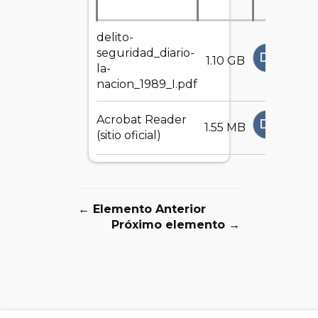
delito-
seguridad_diario-
DESCAR
1.10 GB
la-
nacion_1989_I.pdf
Acrobat Reader
DESCAR
1.55 MB
(sitio oficial)
← Elemento Anterior
Próximo elemento →