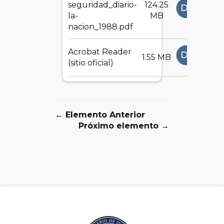
seguridad_diario-
124.25
DESCAR
la-
MB
nacion_1988.pdf
Acrobat Reader
DESCAR
1.55 MB
(sitio oficial)
← Elemento Anterior
Próximo elemento →