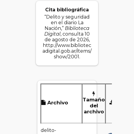
Cita bibliográfica
“Delito y seguridad
en el diario La
Nación,”
Biblioteca
Digital
, consulta 10
de agosto de 2026,
http://www.bibliotec
adigital.gob.ar/items/
show/2001
.
Tamaño
Archivo
Desca
del
archivo
delito-