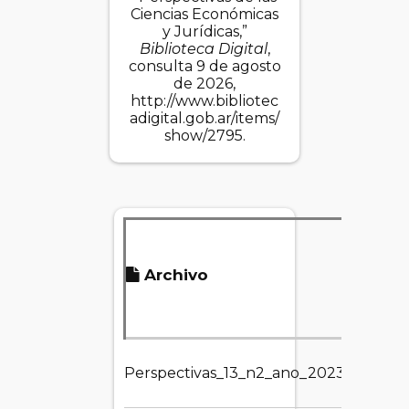
Ciencias Económicas
y Jurídicas,”
Biblioteca Digital
,
consulta 9 de agosto
de 2026,
http://www.bibliotec
adigital.gob.ar/items/
show/2795
.
Ta
Archivo
ar
2
Perspectivas_13_n2_ano_2023.jpg