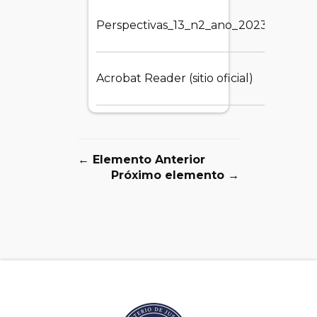
Perspectivas_13_n2_ano_2023.1.pdf
3.
Acrobat Reader (sitio oficial)
1.
← Elemento Anterior
Próximo elemento →