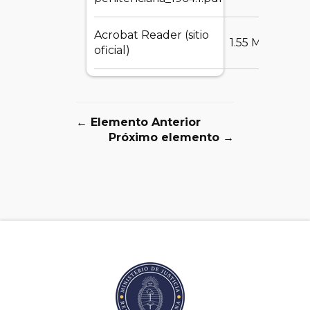
Acrobat Reader (sitio
DES
1.55 MB
oficial)
← Elemento Anterior
Próximo elemento →