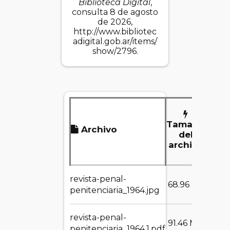
Biblioteca Digital
,
consulta 8 de agosto
de 2026,
http://www.bibliotec
adigital.gob.ar/items/
show/2796
.
Tamaño
Archivo
D
del
archivo
revista-penal-
DES
68.96 KB
penitenciaria_1964.jpg
revista-penal-
DES
91.46 MB
penitenciaria_1964.1.pdf