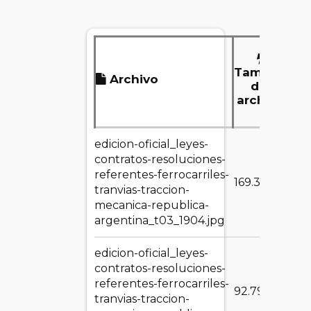
Tamaño
Archivo
del
archivo
edicion-oficial_leyes-
contratos-resoluciones-
referentes-ferrocarriles-
DE
169.35 KB
tranvias-traccion-
mecanica-republica-
argentina_t03_1904.jpg
edicion-oficial_leyes-
contratos-resoluciones-
referentes-ferrocarriles-
DE
92.79 MB
tranvias-traccion-