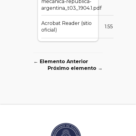
mecanica-republica-
argentina_t03_1904.1.pdf
Acrobat Reader (sitio
DE
1.55 MB
oficial)
← Elemento Anterior
Próximo elemento →