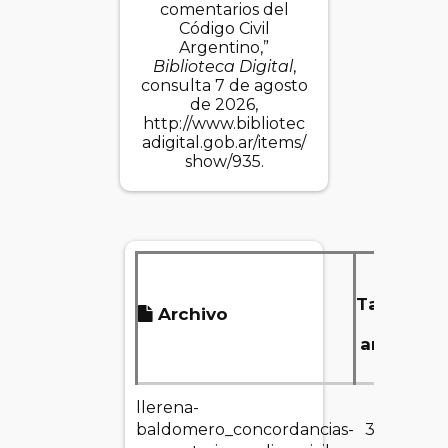
comentarios del
Código Civil
Argentino,”
Biblioteca Digital
,
consulta 7 de agosto
de 2026,
http://www.bibliotec
adigital.gob.ar/items/
show/935
.
Tamaño
Archivo
del
archivo
llerena-
baldomero_concordancias-
303.00