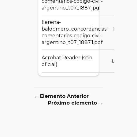
comentarios-codigo-civil-
KB
argentino_t07_1887.jpg
llerena-
baldomero_concordancias-
152.28
comentarios-codigo-civil-
MB
argentino_t07_1887.1.pdf
Acrobat Reader (sitio
1.55 MB
oficial)
← Elemento Anterior
Próximo elemento →