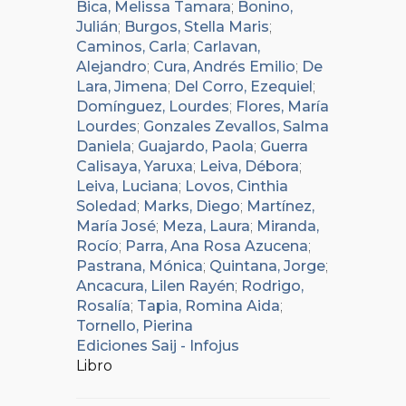
Bica, Melissa Tamara
;
Bonino,
Julián
;
Burgos, Stella Maris
;
Caminos, Carla
;
Carlavan,
Alejandro
;
Cura, Andrés Emilio
;
De
Lara, Jimena
;
Del Corro, Ezequiel
;
Domínguez, Lourdes
;
Flores, María
Lourdes
;
Gonzales Zevallos, Salma
Daniela
;
Guajardo, Paola
;
Guerra
Calisaya, Yaruxa
;
Leiva, Débora
;
Leiva, Luciana
;
Lovos, Cinthia
Soledad
;
Marks, Diego
;
Martínez,
María José
;
Meza, Laura
;
Miranda,
Rocío
;
Parra, Ana Rosa Azucena
;
Pastrana, Mónica
;
Quintana, Jorge
;
Ancacura, Lilen Rayén
;
Rodrigo,
Rosalía
;
Tapia, Romina Aida
;
Tornello, Pierina
Ediciones Saij - Infojus
Libro