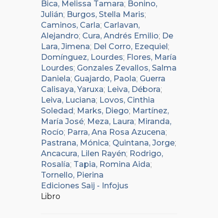
Bica, Melissa Tamara
;
Bonino,
Julián
;
Burgos, Stella Maris
;
Caminos, Carla
;
Carlavan,
Alejandro
;
Cura, Andrés Emilio
;
De
Lara, Jimena
;
Del Corro, Ezequiel
;
Domínguez, Lourdes
;
Flores, María
Lourdes
;
Gonzales Zevallos, Salma
Daniela
;
Guajardo, Paola
;
Guerra
Calisaya, Yaruxa
;
Leiva, Débora
;
Leiva, Luciana
;
Lovos, Cinthia
Soledad
;
Marks, Diego
;
Martínez,
María José
;
Meza, Laura
;
Miranda,
Rocío
;
Parra, Ana Rosa Azucena
;
Pastrana, Mónica
;
Quintana, Jorge
;
Ancacura, Lilen Rayén
;
Rodrigo,
Rosalía
;
Tapia, Romina Aida
;
Tornello, Pierina
Ediciones Saij - Infojus
Libro