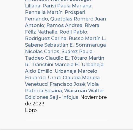
Liliana
;
Parisi Paula Mariana
;
Pennella Martín
;
Prósperi
Fernando
;
Quetglas Romero Juan
Antonio
;
Ramos Andrea
;
Rivera
Féliz Nathalie
;
Rodil Pablo
;
Rodríguez Carina
;
Russo Martín L.
;
Sabene Sebastián E.
;
Sommaruga
Nicolás Carlos
;
Suárez Paula
;
Taddeo Claudio E.
;
Tótaro Martín
R.
;
Tranchini Marcela H.
;
Urbaneja
Aldo Emilio
;
Urbaneja Marcelo
Eduardo
;
Urruti Claudia Mariela
;
Venetucci Francisco José
;
Viola
Patricia Susana
;
Waisman Walter
Ediciones Saij - Infojus
, Noviembre
de 2023
Libro