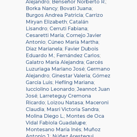
Alejandro
;
Benseñor Norberto R.
;
Borka Nancy
;
Bovati Juana
;
Burgos Andrea Patricia
;
Carrizo
Miryan Elizabeth
;
Catalán
Lisandro
;
Cerruti Fabiana
;
Cesaretti María
;
Cornejo Javier
Antonio
;
Cúneo María Martha
;
Díaz Marianela
;
Favier Dubois
Eduardo M.
;
Fernández Carlos
;
Galatro María Alejandra
;
Garcés
Luzuriaga Mariano José
;
Germano
Alejandro
;
Ginestar Valeria
;
Gómez
García Luis
;
Hefling Mariana
;
Iucciolino Leonardo
;
Jeannot Juan
José
;
Larreteguy Cremona
Ricardo
;
Loizou Natasa
;
Maceroni
Claudia
;
Masri Victoria Sandra
;
Molina Diego L.
;
Montes de Oca
Vidal Fabiola Guadalupe
;
Montesano María Inés
;
Muñoz
Antonio J.
;
Núñez Arestegui