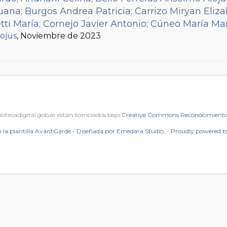
Juana
;
Burgos Andrea Patricia
;
Carrizo Miryan Eliz
tti María
;
Cornejo Javier Antonio
;
Cúneo María Ma
fojus
nández Carlos
, Noviembre de 2023
;
Galatro María Alejandra
;
Garcés Lu
tar Valeria
;
Gómez García Luis
;
Hefling Mariana
;
I
y Cremona Ricardo
;
Loizou Natasa
;
Maceroni Clau
 de Oca Vidal Fabiola Guadalupe
;
Montesano Mar
na
;
Parisi Paula Mariana
;
Pennella Martín
;
Prósperi
 Andrea
;
Rivera Féliz Nathalie
;
Rodil Pablo
;
Rodríg
mmaruga Nicolás Carlos
;
Suárez Paula
;
Taddeo Cl
iotecadigital.gob.ar están licenciados bajo
Creative Commons Reconocimiento 
neja Aldo Emilio
;
Urbaneja Marcelo Eduardo
;
Urru
 la plantilla AvantGarde - Diseñada por Emedara Studio.
-
Proudly powered 
Viola Patricia Susana
;
Waisman Walter