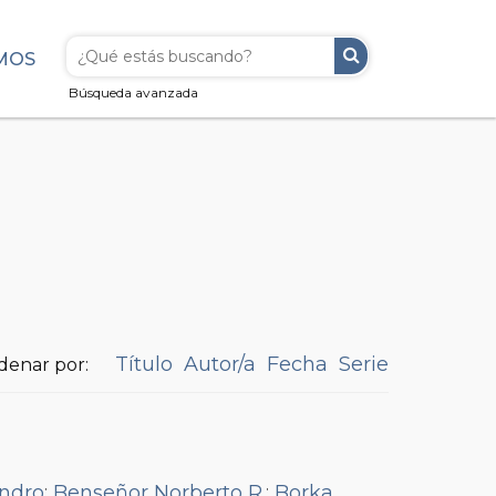
MOS
Búsqueda avanzada
Título
Autor/a
Fecha
Serie
denar por:
andro
;
Benseñor Norberto R.
;
Borka