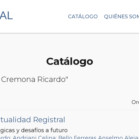
CATÁLOGO
QUIÉNES SO
Catálogo
y Cremona Ricardo"
Or
tualidad Registral
gicas y desafíos a futuro
ardo
;
Andriani Celina
;
Bello Ferreras Anselmo Alej