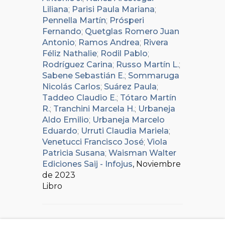
Liliana
;
Parisi Paula Mariana
;
Pennella Martín
;
Prósperi
Fernando
;
Quetglas Romero Juan
Antonio
;
Ramos Andrea
;
Rivera
Féliz Nathalie
;
Rodil Pablo
;
Rodríguez Carina
;
Russo Martín L.
;
Sabene Sebastián E.
;
Sommaruga
Nicolás Carlos
;
Suárez Paula
;
Taddeo Claudio E.
;
Tótaro Martín
R.
;
Tranchini Marcela H.
;
Urbaneja
Aldo Emilio
;
Urbaneja Marcelo
Eduardo
;
Urruti Claudia Mariela
;
Venetucci Francisco José
;
Viola
Patricia Susana
;
Waisman Walter
Ediciones Saij - Infojus
, Noviembre
de 2023
Libro