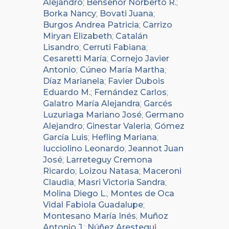
Alejandro
;
Benseñor Norberto R.
;
Borka Nancy
;
Bovati Juana
;
Burgos Andrea Patricia
;
Carrizo
Miryan Elizabeth
;
Catalán
Lisandro
;
Cerruti Fabiana
;
Cesaretti María
;
Cornejo Javier
Antonio
;
Cúneo María Martha
;
Díaz Marianela
;
Favier Dubois
Eduardo M.
;
Fernández Carlos
;
Galatro María Alejandra
;
Garcés
Luzuriaga Mariano José
;
Germano
Alejandro
;
Ginestar Valeria
;
Gómez
García Luis
;
Hefling Mariana
;
Iucciolino Leonardo
;
Jeannot Juan
José
;
Larreteguy Cremona
Ricardo
;
Loizou Natasa
;
Maceroni
Claudia
;
Masri Victoria Sandra
;
Molina Diego L.
;
Montes de Oca
Vidal Fabiola Guadalupe
;
Montesano María Inés
;
Muñoz
Antonio J.
;
Núñez Arestegui