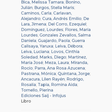
Bica, Melissa Tamara
;
Bonino,
Julián
;
Burgos, Stella Maris
;
Caminos, Carla
;
Carlavan,
Alejandro
;
Cura, Andrés Emilio
;
De
Lara, Jimena
;
Del Corro, Ezequiel
;
Domínguez, Lourdes
;
Flores, María
Lourdes
;
Gonzales Zevallos, Salma
Daniela
;
Guajardo, Paola
;
Guerra
Calisaya, Yaruxa
;
Leiva, Débora
;
Leiva, Luciana
;
Lovos, Cinthia
Soledad
;
Marks, Diego
;
Martínez,
María José
;
Meza, Laura
;
Miranda,
Rocío
;
Parra, Ana Rosa Azucena
;
Pastrana, Mónica
;
Quintana, Jorge
;
Ancacura, Lilen Rayén
;
Rodrigo,
Rosalía
;
Tapia, Romina Aida
;
Tornello, Pierina
Ediciones Saij - Infojus
Libro