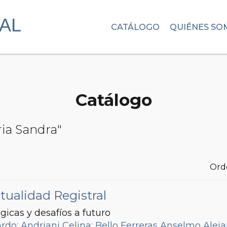
CATÁLOGO
QUIÉNES SO
Catálogo
ria Sandra"
Ord
tualidad Registral
gicas y desafíos a futuro
ardo
;
Andriani Celina
;
Bello Ferreras Anselmo Alej