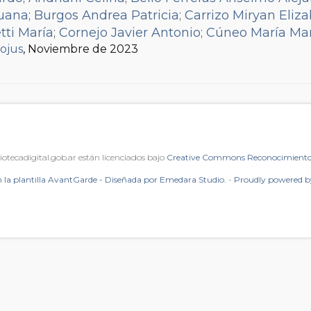
Juana
;
Burgos Andrea Patricia
;
Carrizo Miryan Eliz
tti María
;
Cornejo Javier Antonio
;
Cúneo María Ma
fojus
nández Carlos
, Noviembre de 2023
;
Galatro María Alejandra
;
Garcés Lu
tar Valeria
;
Gómez García Luis
;
Hefling Mariana
;
I
y Cremona Ricardo
;
Loizou Natasa
;
Maceroni Clau
 de Oca Vidal Fabiola Guadalupe
;
Montesano Mar
na
;
Parisi Paula Mariana
;
Pennella Martín
;
Prósperi
 Andrea
;
Rivera Féliz Nathalie
;
Rodil Pablo
;
Rodríg
mmaruga Nicolás Carlos
;
Suárez Paula
;
Taddeo Cl
iotecadigital.gob.ar están licenciados bajo
Creative Commons Reconocimiento 
neja Aldo Emilio
;
Urbaneja Marcelo Eduardo
;
Urru
 la plantilla AvantGarde - Diseñada por Emedara Studio.
-
Proudly powered 
Viola Patricia Susana
;
Waisman Walter