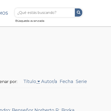
MOS
Búsqueda avanzada
Título
Autor/a
Fecha
Serie
enar por:
andro
;
Benseñor Norberto R.
;
Borka