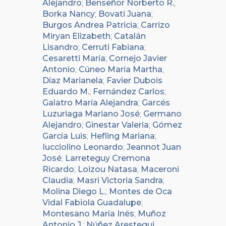
Alejandro
;
Benseñor Norberto R.
;
Borka Nancy
;
Bovati Juana
;
Burgos Andrea Patricia
;
Carrizo
Miryan Elizabeth
;
Catalán
Lisandro
;
Cerruti Fabiana
;
Cesaretti María
;
Cornejo Javier
Antonio
;
Cúneo María Martha
;
Díaz Marianela
;
Favier Dubois
Eduardo M.
;
Fernández Carlos
;
Galatro María Alejandra
;
Garcés
Luzuriaga Mariano José
;
Germano
Alejandro
;
Ginestar Valeria
;
Gómez
García Luis
;
Hefling Mariana
;
Iucciolino Leonardo
;
Jeannot Juan
José
;
Larreteguy Cremona
Ricardo
;
Loizou Natasa
;
Maceroni
Claudia
;
Masri Victoria Sandra
;
Molina Diego L.
;
Montes de Oca
Vidal Fabiola Guadalupe
;
Montesano María Inés
;
Muñoz
Antonio J.
;
Núñez Arestegui