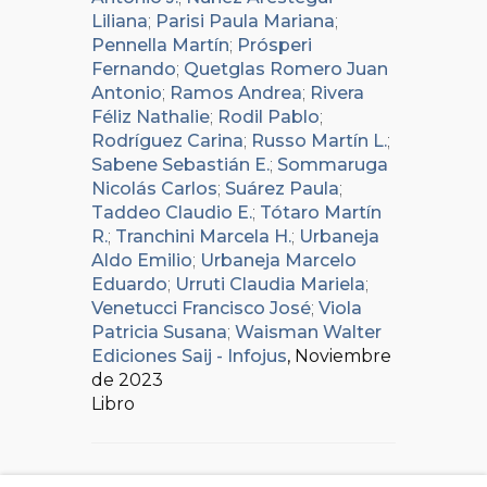
Liliana
;
Parisi Paula Mariana
;
Pennella Martín
;
Prósperi
Fernando
;
Quetglas Romero Juan
Antonio
;
Ramos Andrea
;
Rivera
Féliz Nathalie
;
Rodil Pablo
;
Rodríguez Carina
;
Russo Martín L.
;
Sabene Sebastián E.
;
Sommaruga
Nicolás Carlos
;
Suárez Paula
;
Taddeo Claudio E.
;
Tótaro Martín
R.
;
Tranchini Marcela H.
;
Urbaneja
Aldo Emilio
;
Urbaneja Marcelo
Eduardo
;
Urruti Claudia Mariela
;
Venetucci Francisco José
;
Viola
Patricia Susana
;
Waisman Walter
Ediciones Saij - Infojus
, Noviembre
de 2023
Libro