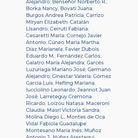
Alejandro
;
Benseñor Norberto R.
;
Borka Nancy
;
Bovati Juana
;
Burgos Andrea Patricia
;
Carrizo
Miryan Elizabeth
;
Catalán
Lisandro
;
Cerruti Fabiana
;
Cesaretti María
;
Cornejo Javier
Antonio
;
Cúneo María Martha
;
Díaz Marianela
;
Favier Dubois
Eduardo M.
;
Fernández Carlos
;
Galatro María Alejandra
;
Garcés
Luzuriaga Mariano José
;
Germano
Alejandro
;
Ginestar Valeria
;
Gómez
García Luis
;
Hefling Mariana
;
Iucciolino Leonardo
;
Jeannot Juan
José
;
Larreteguy Cremona
Ricardo
;
Loizou Natasa
;
Maceroni
Claudia
;
Masri Victoria Sandra
;
Molina Diego L.
;
Montes de Oca
Vidal Fabiola Guadalupe
;
Montesano María Inés
;
Muñoz
Antonio J.
;
Núñez Arestegui