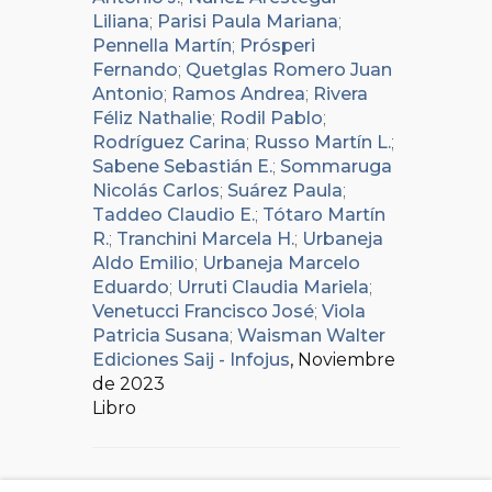
Liliana
;
Parisi Paula Mariana
;
Pennella Martín
;
Prósperi
Fernando
;
Quetglas Romero Juan
Antonio
;
Ramos Andrea
;
Rivera
Féliz Nathalie
;
Rodil Pablo
;
Rodríguez Carina
;
Russo Martín L.
;
Sabene Sebastián E.
;
Sommaruga
Nicolás Carlos
;
Suárez Paula
;
Taddeo Claudio E.
;
Tótaro Martín
R.
;
Tranchini Marcela H.
;
Urbaneja
Aldo Emilio
;
Urbaneja Marcelo
Eduardo
;
Urruti Claudia Mariela
;
Venetucci Francisco José
;
Viola
Patricia Susana
;
Waisman Walter
Ediciones Saij - Infojus
, Noviembre
de 2023
Libro