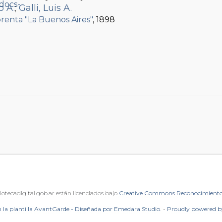
o A.
;
Galli, Luis A.
renta "La Buenos Aires"
, 1898
iotecadigital.gob.ar están licenciados bajo
Creative Commons Reconocimiento 
 la plantilla AvantGarde - Diseñada por Emedara Studio.
-
Proudly powered 