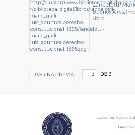
Lancelotti, Mari
Buenos Aires
,
Imp
Libro
DE 3
PÁGINA PREVIA
Los contenidos de bibl
Basado en