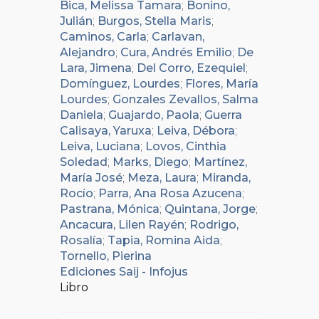
Bica, Melissa Tamara
;
Bonino,
Julián
;
Burgos, Stella Maris
;
Caminos, Carla
;
Carlavan,
Alejandro
;
Cura, Andrés Emilio
;
De
Lara, Jimena
;
Del Corro, Ezequiel
;
Domínguez, Lourdes
;
Flores, María
Lourdes
;
Gonzales Zevallos, Salma
Daniela
;
Guajardo, Paola
;
Guerra
Calisaya, Yaruxa
;
Leiva, Débora
;
Leiva, Luciana
;
Lovos, Cinthia
Soledad
;
Marks, Diego
;
Martínez,
María José
;
Meza, Laura
;
Miranda,
Rocío
;
Parra, Ana Rosa Azucena
;
Pastrana, Mónica
;
Quintana, Jorge
;
Ancacura, Lilen Rayén
;
Rodrigo,
Rosalía
;
Tapia, Romina Aida
;
Tornello, Pierina
Ediciones Saij - Infojus
Libro