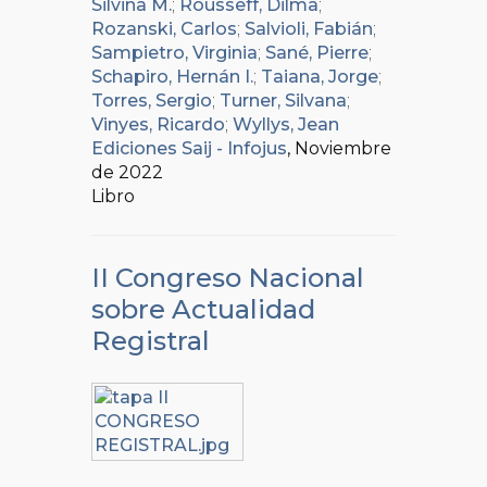
Silvina M.
;
Rousseff, Dilma
;
Rozanski, Carlos
;
Salvioli, Fabián
;
Sampietro, Virginia
;
Sané, Pierre
;
Schapiro, Hernán I.
;
Taiana, Jorge
;
Torres, Sergio
;
Turner, Silvana
;
Vinyes, Ricardo
;
Wyllys, Jean
Ediciones Saij - Infojus
, Noviembre
de 2022
Libro
II Congreso Nacional
sobre Actualidad
Registral