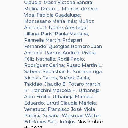
Claudia
;
Masri Victoria Sandra
;
Molina Diego L.
;
Montes de Oca
Vidal Fabiola Guadalupe
;
Montesano María Inés
;
Muñoz
Antonio J.
;
Núñez Arestegui
Liliana
;
Parisi Paula Mariana
;
Pennella Martín
;
Prósperi
Fernando
;
Quetglas Romero Juan
Antonio
;
Ramos Andrea
;
Rivera
Féliz Nathalie
;
Rodil Pablo
;
Rodríguez Carina
;
Russo Martín L.
;
Sabene Sebastián E.
;
Sommaruga
Nicolás Carlos
;
Suárez Paula
;
Taddeo Claudio E.
;
Tótaro Martín
R.
;
Tranchini Marcela H.
;
Urbaneja
Aldo Emilio
;
Urbaneja Marcelo
Eduardo
;
Urruti Claudia Mariela
;
Venetucci Francisco José
;
Viola
Patricia Susana
;
Waisman Walter
Ediciones Saij - Infojus
, Noviembre