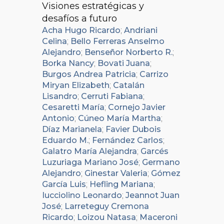
Visiones estratégicas y
desafíos a futuro
Acha Hugo Ricardo
;
Andriani
Celina
;
Bello Ferreras Anselmo
Alejandro
;
Benseñor Norberto R.
;
Borka Nancy
;
Bovati Juana
;
Burgos Andrea Patricia
;
Carrizo
Miryan Elizabeth
;
Catalán
Lisandro
;
Cerruti Fabiana
;
Cesaretti María
;
Cornejo Javier
Antonio
;
Cúneo María Martha
;
Díaz Marianela
;
Favier Dubois
Eduardo M.
;
Fernández Carlos
;
Galatro María Alejandra
;
Garcés
Luzuriaga Mariano José
;
Germano
Alejandro
;
Ginestar Valeria
;
Gómez
García Luis
;
Hefling Mariana
;
Iucciolino Leonardo
;
Jeannot Juan
José
;
Larreteguy Cremona
Ricardo
;
Loizou Natasa
;
Maceroni