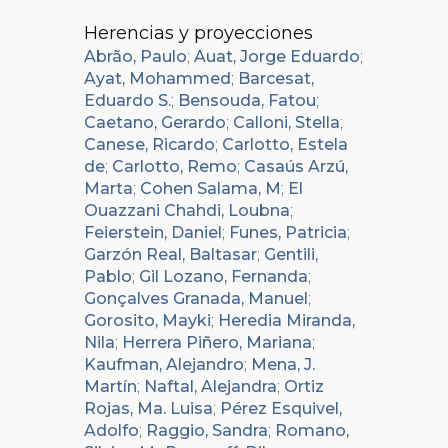
Herencias y proyecciones
Abrão, Paulo
;
Auat, Jorge Eduardo
;
Ayat, Mohammed
;
Barcesat,
Eduardo S.
;
Bensouda, Fatou
;
Caetano, Gerardo
;
Calloni, Stella
;
Canese, Ricardo
;
Carlotto, Estela
de
;
Carlotto, Remo
;
Casaús Arzú,
Marta
;
Cohen Salama, M
;
El
Ouazzani Chahdi, Loubna
;
Feierstein, Daniel
;
Funes, Patricia
;
Garzón Real, Baltasar
;
Gentili,
Pablo
;
Gil Lozano, Fernanda
;
Gonçalves Granada, Manuel
;
Gorosito, Mayki
;
Heredia Miranda,
Nila
;
Herrera Piñero, Mariana
;
Kaufman, Alejandro
;
Mena, J.
Martín
;
Naftal, Alejandra
;
Ortiz
Rojas, Ma. Luisa
;
Pérez Esquivel,
Adolfo
;
Raggio, Sandra
;
Romano,